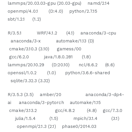
lammps/20.03.03-gpu (20.03-gpu) namd/2.14
openmpi/4.0.1 (D:4.0) python/2.7.15
sbt/1.2.1 (1.2)
R/3.5.1 WRF/4.1.2 (4.1) anaconda/3-cpu
anaconda/3-x automake/1.13 (D)
cmake/3.10.3 (3.10) gamess/00
gcc/6.2.0 java/1.8.0.281 (1.8)
lammps/20.10.29 (D:20.10) ncl/6.6.2 (6.6)
openssl/1.0.2 (1.0) python/3.6.6-shared
sqlite/3.32.3 (3.32)
R/3.5.3 (3.5) amber/20 anaconda/3-dp4-
ai anaconda/3-pytorch automake/1.15
cmake/3.13.2 gcc/4.8.2 (4.8) gcc/7.3.0
julia/1.5.4 (1.5) mpich/3.1.4 (3.1)
openmpi/2.1.3 (2.1) phase0/2014.03