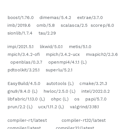
boost/1.76.0 dimemas/5.4.2 extrae/3.7.0
imb/2019.6 omb/5.8 scalasca/2.5 scorep/6.0
sionlib/1.7.4 tau/2.29
impi/2021.5.1 likwid/5.0.1 metis/5.1.0
mpich/3.4.2-ofi mpich/3.4.2-ucx mvapich2/2.3.6
openblas/0.3.7 openmpi4/4.1.1 (L)
pdtoolkit/3.25.1 superlu/5.2.1
EasyBuild/4.5.0 autotools (L) cmake/3.21.3
gnu9/9.4.0 (L) hwloc/2.5.0 (L) intel/2022.0.2
libfabric/1.13.0 (L) ohpc (L) os papi/5.7.0
prun/2.2 (L) ucx/1.11.2 (L) valgrind/3.18.1
compiler-rt/latest compiler-rt32/latest
compiler/latest compiler32/latest